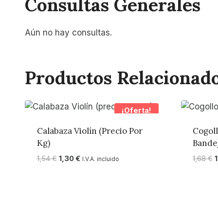
Consultas Generales
Aún no hay consultas.
Productos Relacionad
¡Oferta!
Calabaza Violín (precio Por
Cogoll
Kg)
Bande
El
El
E
1,54
€
1,30
€
1,68
€
I.V.A. incluido
precio
precio
p
original
actual
o
era:
es:
e
1,54 €.
1,30 €.
1