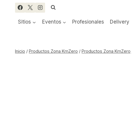
Saltar
al
contenido
Sitios
Eventos
Profesionales
Delivery
Inicio
/
Productos Zona KmZero
/
Productos Zona KmZero