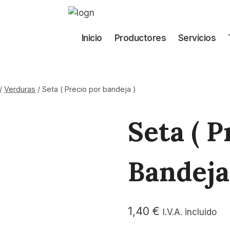
Inicio
Productores
Servicios
/
Verduras
/
Seta ( Precio por bandeja )
Seta ( P
Bandeja
1,40
€
I.V.A. incluido