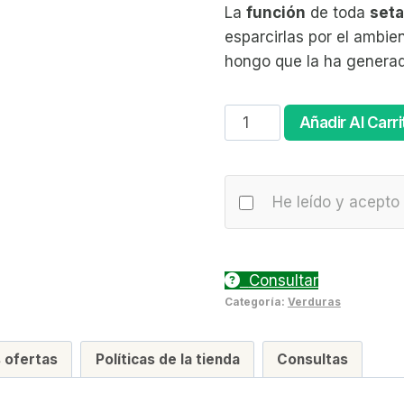
La
función
de toda
seta
esparcirlas por el ambie
hongo que la ha generad
Seta
Añadir Al Carri
(
Precio
por
He leído y acepto 
bandeja
)
cantidad
Consultar
Categoría:
Verduras
 ofertas
Políticas de la tienda
Consultas