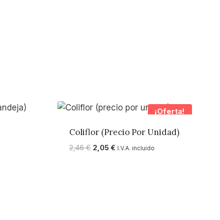
¡Oferta!
Coliflor (precio Por Unidad)
El
El
2,46
€
2,05
€
I.V.A. incluido
precio
precio
original
actual
era:
es:
2,46 €.
2,05 €.