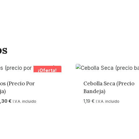
os
¡Oferta!
os (precio Por
Cebolla Seca (precio
ja)
Bandeja)
l
El
1,30
€
1,19
€
I.V.A. incluido
I.V.A. incluido
recio
precio
riginal
actual
ra:
es:
,68 €.
1,30 €.