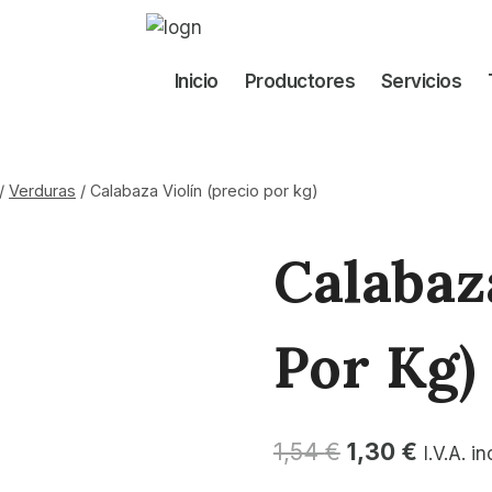
Inicio
Productores
Servicios
/
Verduras
/
Calabaza Violín (precio por kg)
Calabaz
Por Kg)
El
El
1,54
€
1,30
€
I.V.A. i
precio
precio