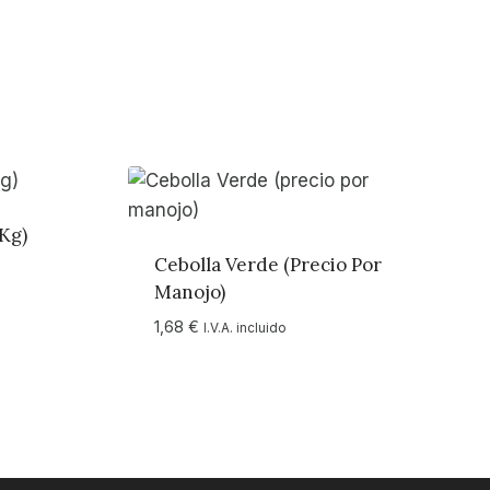
 Kg)
Cebolla Verde (precio Por
Manojo)
1,68
€
I.V.A. incluido