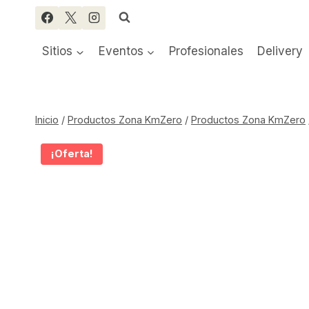
Saltar
al
contenido
Sitios
Eventos
Profesionales
Delivery
Inicio
/
Productos Zona KmZero
/
Productos Zona KmZero
¡Oferta!