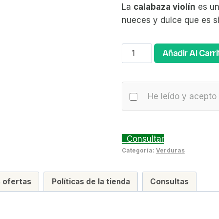
La
calabaza violín
es un
original
actual
nueces y dulce que es sim
era:
es:
1,54 €.
1,30 €.
Calabaza
Añadir Al Carri
Violín
(precio
por
He leído y acepto 
kg)
cantidad
Consultar
Categoría:
Verduras
 ofertas
Políticas de la tienda
Consultas