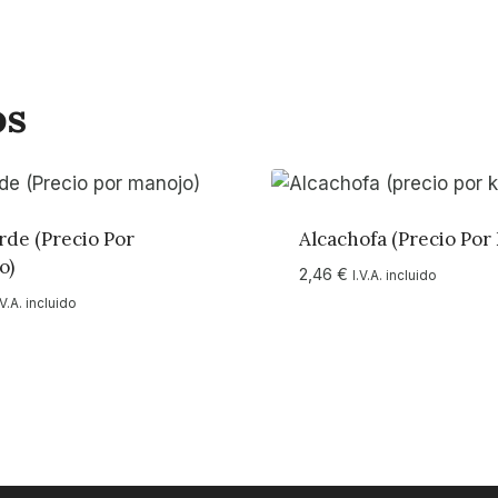
os
rde (Precio Por
Alcachofa (precio Por
o)
2,46
€
I.V.A. incluido
.V.A. incluido