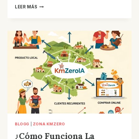
CÓMO
LEER MÁS
LA
IA
IMPULSA
LA
ECONOMÍA
RURAL
SEGÚN
EL
PROYECTO
ZONA
KMZEROIA.
BLOGG
|
ZONA KMZERO
¿Cómo Funciona La