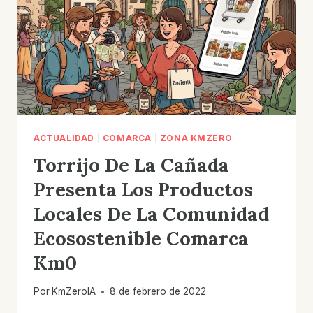
ACTUALIDAD
|
COMARCA
|
ZONA KMZERO
Torrijo De La Cañada
Presenta Los Productos
Locales De La Comunidad
Ecosostenible Comarca
Km0
Por
KmZeroIA
8 de febrero de 2022