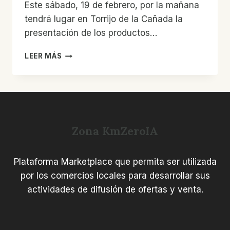
Este sábado, 19 de febrero, por la mañana
tendrá lugar en Torrijo de la Cañada la
presentación de los productos…
TORRIJO
LEER MÁS
DE
LA
CAÑADA
PRESENTA
LOS
PRODUCTOS
Zona KmZeroIA
LOCALES
DE
LA
Plataforma Marketplace que permita ser utilizada
COMUNIDAD
ECOSOSTENIBLE
por los comercios locales para desarrollar sus
COMARCA
actividades de difusión de ofertas y venta.
KM0