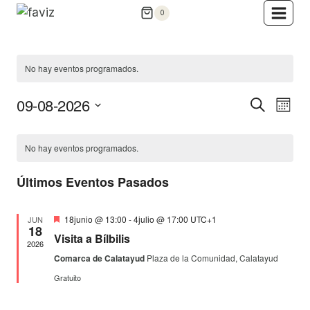
Saltar
0
al
contenido
No hay eventos programados.
09-08-2026
Naveg
Na
Buscar
Mes
Selecciona
De
De
Calendario
la
No hay eventos programados.
Vis
fecha.
Búsqu
De
Últimos Eventos Pasados
De
Y
Eventos
Ev
Destacado
18junio @ 13:00
-
4julio @ 17:00
UTC+1
JUN
Vistas
18
Visita a Bílbilis
2026
Comarca de Calatayud
Plaza de la Comunidad, Calatayud
De
Gratuito
Event