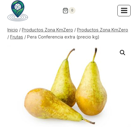
Saltar
0
al
contenido
Inicio
/
Productos Zona KmZero
/
Productos Zona KmZero
/
Frutas
/
Pera Conferencia extra (precio kg)