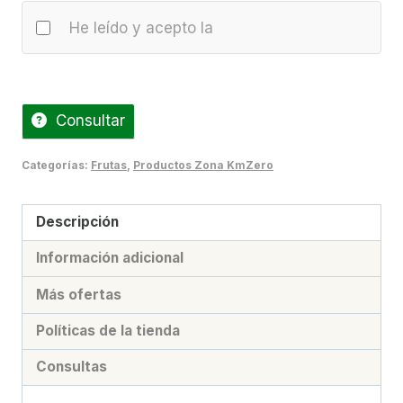
kg)
cantidad
He leído y acepto la
Consultar
Categorías:
Frutas
,
Productos Zona KmZero
Descripción
Información adicional
Más ofertas
Políticas de la tienda
Consultas