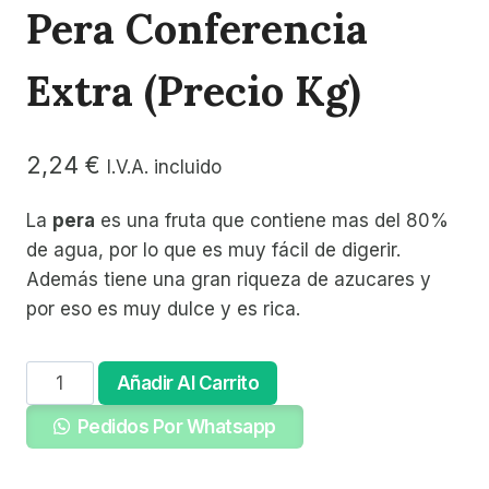
Pera Conferencia
Extra (precio Kg)
2,24
€
I.V.A. incluido
La
pera
es una fruta que contiene mas del 80%
de agua, por lo que es muy fácil de digerir.
Además tiene una gran riqueza de azucares y
por eso es muy dulce y es rica.
Pera
Añadir Al Carrito
Conferencia
Pedidos Por Whatsapp
extra
(precio