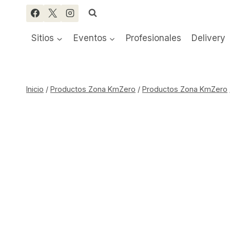
Saltar
al
contenido
Sitios
Eventos
Profesionales
Delivery
Inicio
/
Productos Zona KmZero
/
Productos Zona KmZero