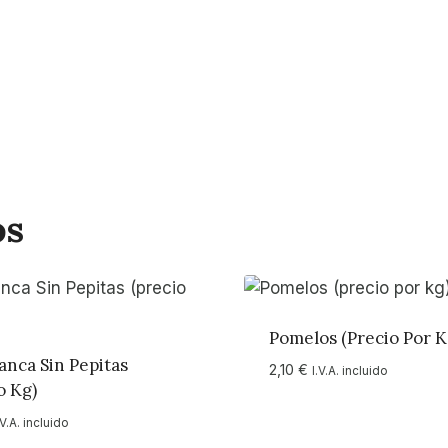
os
Pomelos (precio Por K
anca Sin Pepitas
2,10
€
I.V.A. incluido
o Kg)
.V.A. incluido