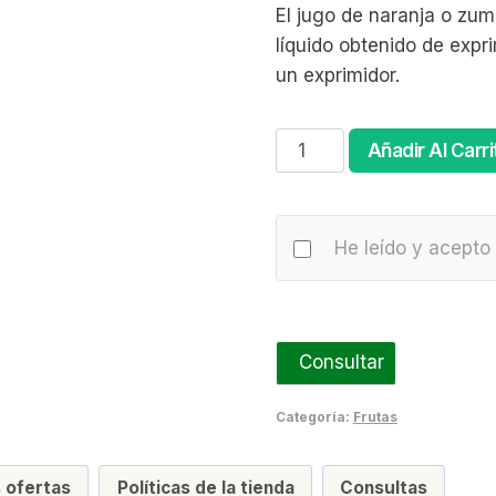
El jugo de naranja o zum
líquido obtenido de expri
un exprimidor.
Naranja
Añadir Al Carri
Zumo
(precio
por
He leído y acepto 
kg)
cantidad
Consultar
Categoría:
Frutas
 ofertas
Políticas de la tienda
Consultas