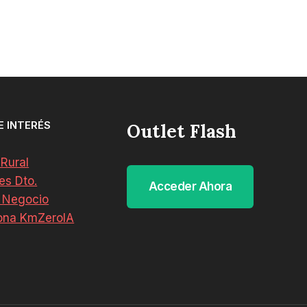
E INTERÉS
Outlet Flash
 Rural
es Dto.
Acceder Ahora
 Negocio
ona KmZeroIA