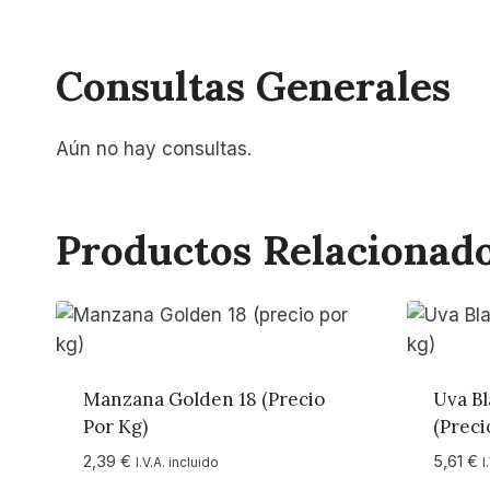
Consultas Generales
Aún no hay consultas.
Productos Relacionad
Manzana Golden 18 (precio
Uva Bl
Por Kg)
(preci
2,39
€
5,61
€
I.V.A. incluido
I