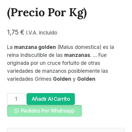
(precio Por Kg)
1,75
€
I.V.A. incluido
La
manzana golden
(Malus domestica) es la
reina indiscutible de las
manzanas
. … Fue
originada por un cruce fortuito de otras
variedades de manzanos posiblemente las
variedades Grimes
Golden
y
Golden
Manzana
Añadir Al Carrito
Golden
Pedidos Por Whatsapp
24
(precio
por