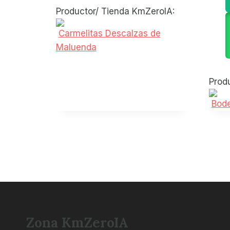
Productor/ Tienda KmZeroIA:
Carmelitas Descalzas de
Maluenda
Prod
Bod
Zona KmZeroIA