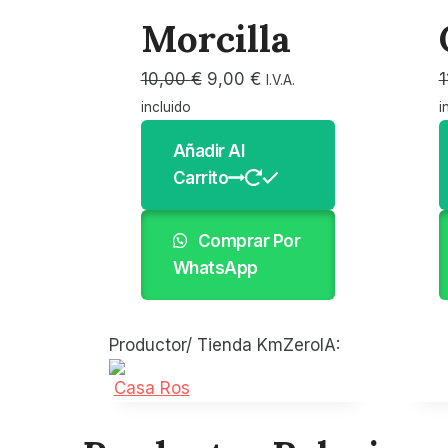
Morcilla
El
El
10,00
€
9,00
€
1
I.V.A.
precio
precio
incluido
i
original
actual
Añadir Al
era:
es:
Carrito
10,00 €.
9,00 €.
Comprar Por
WhatsApp
Productor/ Tienda KmZeroIA:
Casa Ros