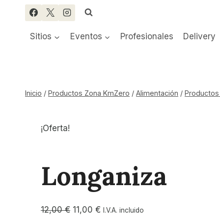
Saltar
al
contenido
Sitios
Eventos
Profesionales
Delivery
Inicio
/
Productos Zona KmZero
/
Alimentación
/
Productos
¡Oferta!
Longaniza
El
El
12,00
€
11,00
€
I.V.A. incluido