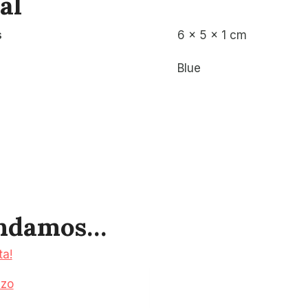
al
s
6 × 5 × 1 cm
Blue
endamos…
ta!