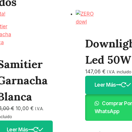
dos
ta!
Downlig
Led 50W
Samitier
147,06
€
I.V.A. incluido
Garnacha
Leer Más
Blanca
Comprar Po
El
El
1,00
€
10,00
€
I.V.A.
WhatsApp
precio
precio
ncluido
original
actual
Leer Más