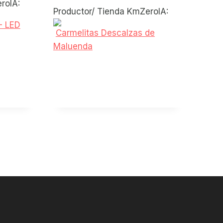
eroIA:
Productor/ Tienda KmZeroIA:
- LED
Carmelitas Descalzas de
Maluenda