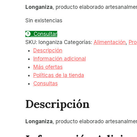
precio
precio
Longaniza
, producto elaborado artesanalme
original
actual
era:
es:
Sin existencias
12,00 €.
11,00 €.
Consultar
SKU:
longaniza
Categorías:
Alimentación
,
Pro
Descripción
Información adicional
Más ofertas
Políticas de la tienda
Consultas
Descripción
Longaniza
, producto elaborado artesanalme