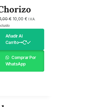
Chorizo
El
El
1,00
€
10,00
€
I.V.A.
precio
precio
ncluido
original
actual
Añadir Al
era:
es:
Carrito
11,00 €.
10,00 €.
Comprar Por
WhatsApp