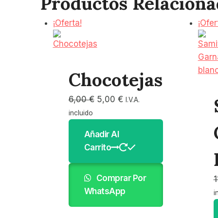
Productos Relaciona
¡Oferta!
¡Ofer
Chocotejas
El
El
6,00
€
5,00
€
I.V.A.
precio
precio
incluido
original
actual
Añadir Al
era:
es:
Carrito
6,00 €.
5,00 €.
Comprar Por
1
WhatsApp
i