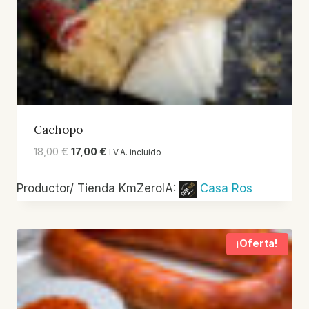
Cachopo
El
El
18,00
€
17,00
€
I.V.A. incluido
precio
precio
original
actual
Productor/ Tienda KmZeroIA:
Casa Ros
era:
es:
18,00 €.
17,00 €.
¡Oferta!