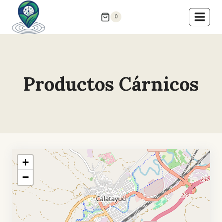
Saltar
0
al
contenido
Productos Cárnicos
+
−