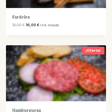
Fardeles
El
El
18,00
€
16,00
€
I.V.A. incluido
precio
precio
original
actual
era:
es:
18,00 €.
16,00 €.
¡Oferta!
Hamburguesa