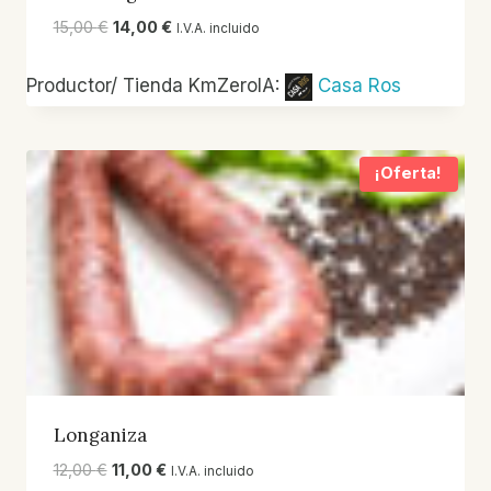
El
El
15,00
€
14,00
€
I.V.A. incluido
precio
precio
original
actual
Productor/ Tienda KmZeroIA:
Casa Ros
era:
es:
15,00 €.
14,00 €.
¡Oferta!
Longaniza
El
El
12,00
€
11,00
€
I.V.A. incluido