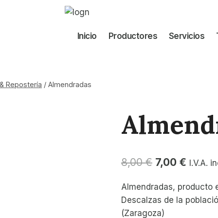
Inicio
Productores
Servicios
& Repostería
/
Almendradas
Almend
El
El
8,00
€
7,00
€
I.V.A. i
precio
precio
Almendradas, producto e
original
actual
Descalzas de la poblaci
era:
es:
(Zaragoza)