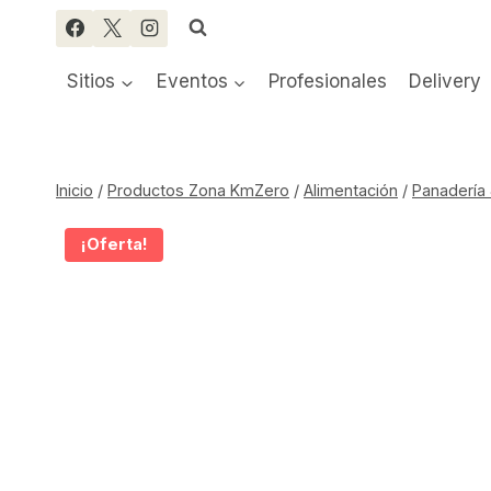
Saltar
al
contenido
Sitios
Eventos
Profesionales
Delivery
Inicio
/
Productos Zona KmZero
/
Alimentación
/
Panadería 
¡Oferta!