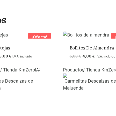
os
¡Oferta!
tejas
Bollitos De Almendra
El
El
El
El
5,00
€
5,00
€
4,00
€
I.V.A. incluido
I.V.A. incluido
precio
precio
precio
precio
original
actual
original
actual
r/ Tienda KmZeroIA:
Productor/ Tienda KmZer
era:
es:
era:
es:
6,00 €.
5,00 €.
5,00 €.
4,00 €.
as Descalzas de
Carmelitas Descalzas de
a
Maluenda