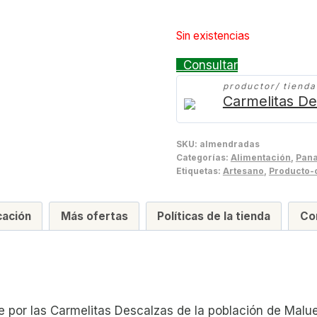
8,00 €.
7,00 €
Sin existencias
Consultar
productor/ tiend
Carmelitas D
SKU:
almendradas
Categorías:
Alimentación
,
Pana
Etiquetas:
Artesano
,
Producto-
cación
Más ofertas
Políticas de la tienda
Co
 por las Carmelitas Descalzas de la población de Malu