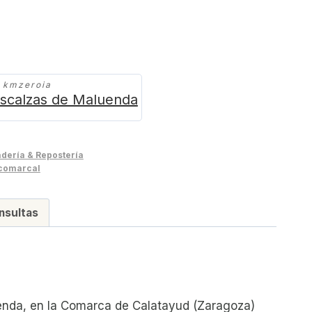
.
a kmzeroia
escalzas de Maluenda
dería & Repostería
comarcal
nsultas
enda, en la Comarca de Calatayud (Zaragoza)