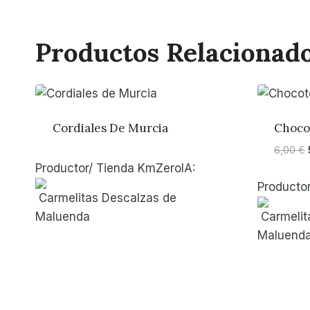
Productos Relacionad
Cordiales De Murcia
Choco
6,00
€
Productor/ Tienda KmZeroIA:
Producto
Carmelitas Descalzas de
Maluenda
Carmelit
Maluend