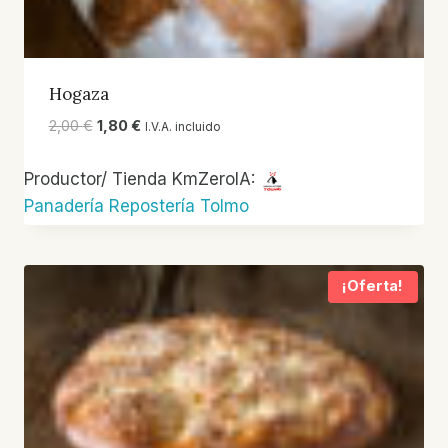
Hogaza
El
El
2,00
€
1,80
€
I.V.A. incluido
precio
precio
original
actual
Productor/ Tienda KmZeroIA:
era:
es:
Panadería Repostería Tolmo
2,00 €.
1,80 €.
¡Oferta!