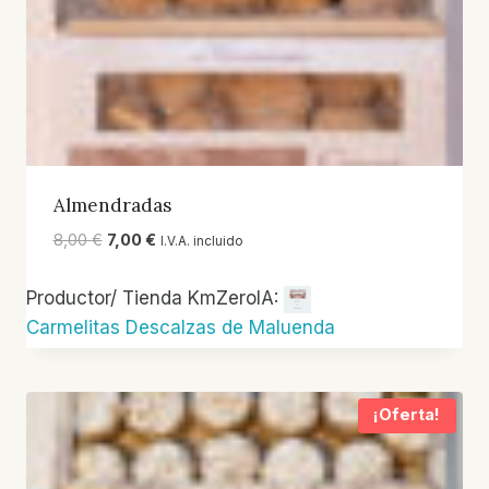
Almendradas
El
El
8,00
€
7,00
€
I.V.A. incluido
precio
precio
original
actual
Productor/ Tienda KmZeroIA:
era:
es:
Carmelitas Descalzas de Maluenda
8,00 €.
7,00 €.
¡Oferta!