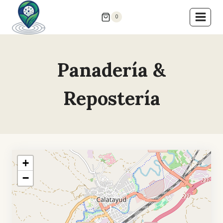
Saltar
0
al
contenido
Panadería &
Repostería
+
−