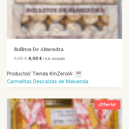
Bollitos De Almendra
El
El
5,00
€
4,00
€
I.V.A. incluido
precio
precio
original
actual
Productor/ Tienda KmZeroIA:
era:
es:
Carmelitas Descalzas de Maluenda
5,00 €.
4,00 €.
¡Oferta!