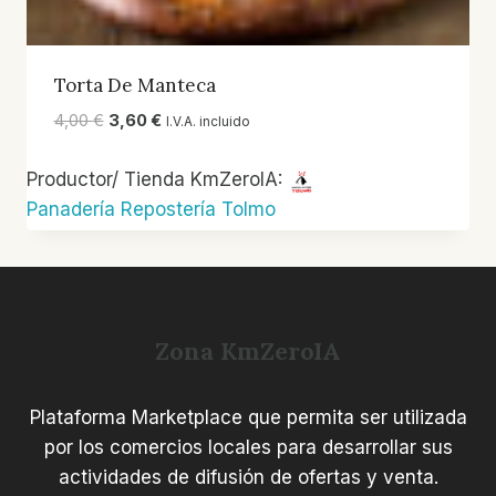
Torta De Manteca
El
El
4,00
€
3,60
€
I.V.A. incluido
precio
precio
original
actual
Productor/ Tienda KmZeroIA:
era:
es:
Panadería Repostería Tolmo
4,00 €.
3,60 €.
Zona KmZeroIA
Plataforma Marketplace que permita ser utilizada
por los comercios locales para desarrollar sus
actividades de difusión de ofertas y venta.