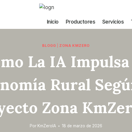
Inicio
Productores
Servicios
BLOGG
|
ZONA KMZERO
mo La IA Impulsa
nomía Rural Segú
yecto Zona KmZer
Por
KmZeroIA
18 de marzo de 2026