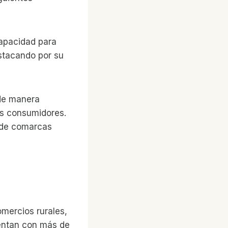
capacidad para
stacando por su
 de manera
os consumidores.
s de comarcas
comercios rurales,
uentan con más de