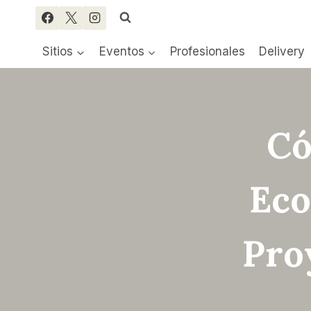
Saltar
al
contenido
Sitios
Eventos
Profesionales
Delivery
Có
Eco
Pro