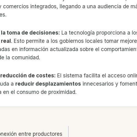
y comercios integrados, llegando a una audiencia de m
es.
 la toma de decisiones:
La tecnología proporciona a l
 real
. Esto permite a los gobiernos locales tomar mejor
adas en información actualizada sobre el comportamien
de la comunidad.
 reducción de costes:
El sistema facilita el acceso onl
ayuda a
reducir desplazamientos
innecesarios y fomen
a en el consumo de proximidad.
ón
nexión entre productores