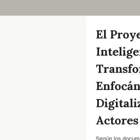
El Proy
Intelig
Transfo
Enfocán
Digital
Actores
Según los documen