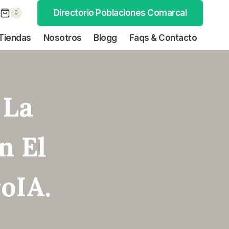
Directorio Poblaciones Comarcal
0
Tiendas
Nosotros
Blogg
Faqs & Contacto
 La
n El
oIA.