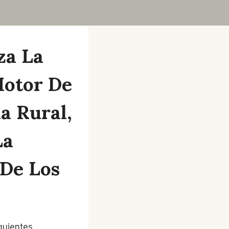
za La
Motor De
a Rural,
La
De Los
guientes