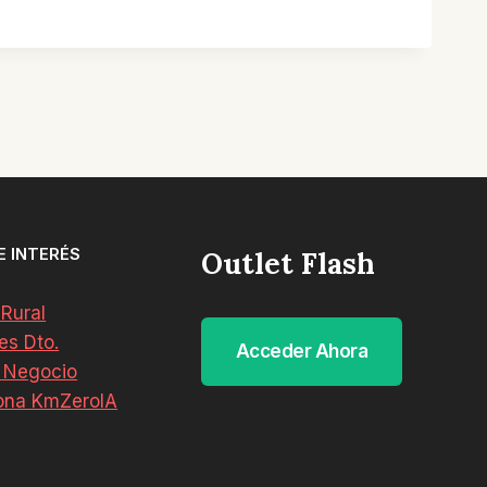
E INTERÉS
Outlet Flash
 Rural
es Dto.
Acceder Ahora
 Negocio
ona KmZeroIA