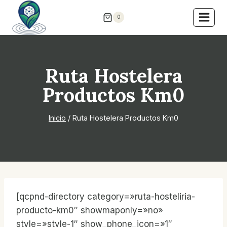
Saltar
0
al
contenido
Ruta Hostelera
Productos Km0
Inicio
/
Ruta Hostelera Productos Km0
[qcpnd-directory category=»ruta-hosteliria-
producto-km0″ showmaponly=»no»
style=»style-1″ show_phone_icon=»1″