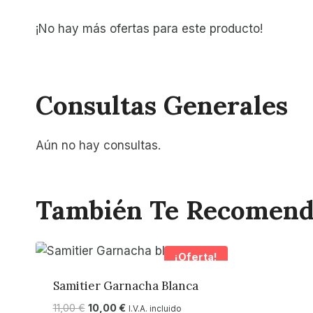
¡No hay más ofertas para este producto!
Consultas Generales
Aún no hay consultas.
También Te Recomen
¡Oferta!
Samitier Garnacha Blanca
El
El
11,00
€
10,00
€
I.V.A. incluido