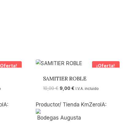
¡Oferta!
¡Oferta!
SAMITIER ROBLE
El
El
10,00
€
9,00
€
o
I.V.A. incluido
precio
precio
original
actual
oIA:
Productor/ Tienda KmZeroIA:
era:
es:
10,00 €.
9,00 €.
Bodegas Augusta