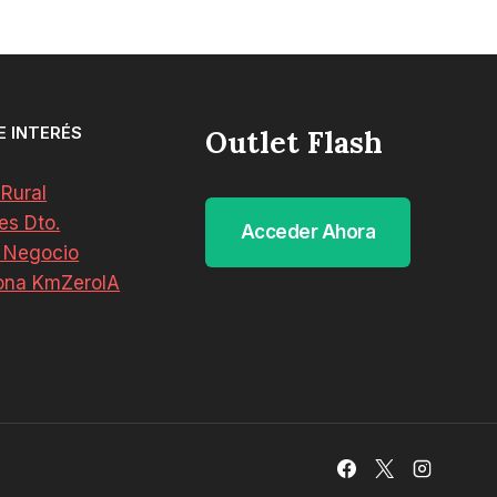
E INTERÉS
Outlet Flash
 Rural
es Dto.
Acceder Ahora
 Negocio
ona KmZeroIA