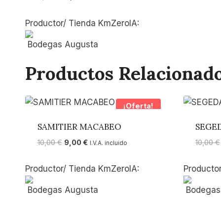
precio
precio
original
actual
Productor/ Tienda KmZeroIA:
era:
es:
11,00 €.
10,00 €.
Bodegas Augusta
Productos Relacionad
¡Oferta!
SAMITIER MACABEO
SEGED
El
El
10,00
€
9,00
€
10,00
€
I.V.A. incluido
precio
precio
original
actual
Productor/ Tienda KmZeroIA:
Producto
era:
es:
10,00 €.
9,00 €.
Bodegas Augusta
Bodegas