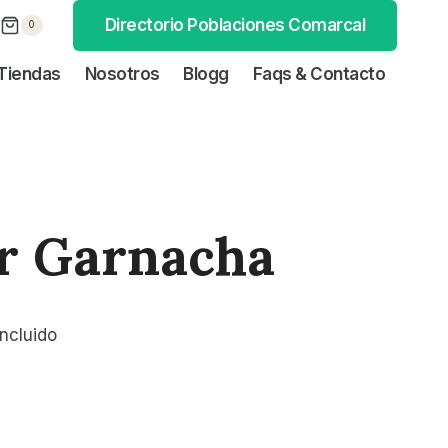
Directorio Poblaciones Comarcal
0
Tiendas
Nosotros
Blogg
Faqs & Contacto
r Garnacha
 incluido
o
l