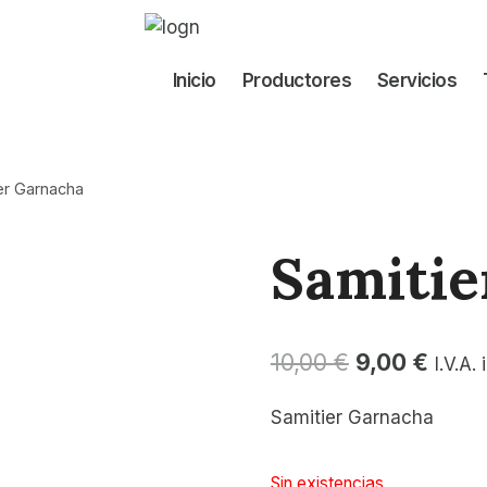
Inicio
Productores
Servicios
er Garnacha
Samitie
El
El
10,00
€
9,00
€
I.V.A.
precio
preci
Samitier Garnacha
original
actua
era:
es:
Sin existencias