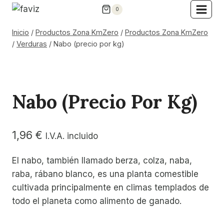
Saltar
0
al
contenido
Inicio
/
Productos Zona KmZero
/
Productos Zona KmZero
/
Verduras
/
Nabo (precio por kg)
Nabo (precio Por Kg)
1,96
€
I.V.A. incluido
El nabo, también llamado berza, colza, naba,
raba, rábano blanco, es una planta comestible
cultivada principalmente en climas templados de
todo el planeta como alimento de ganado.