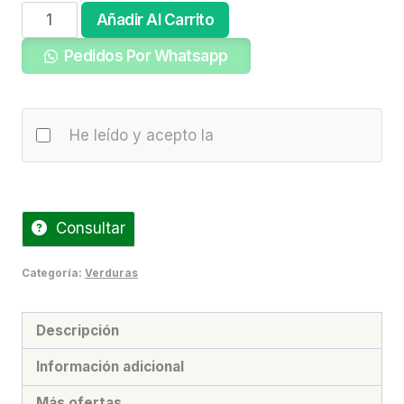
Nabo
Añadir Al Carrito
(precio
Pedidos Por Whatsapp
por
kg)
cantidad
He leído y acepto la
Consultar
Categoría:
Verduras
Descripción
Información adicional
Más ofertas