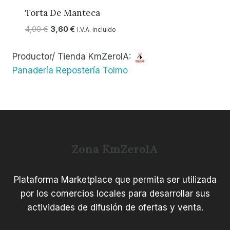
Torta De Manteca
El
El
4,00
€
3,60
€
I.V.A. incluido
precio
precio
original
actual
Productor/ Tienda KmZeroIA:
era:
es:
Panadería Repostería Tolmo
4,00 €.
3,60 €.
Zona KmZeroIA
Plataforma Marketplace que permita ser utilizada
por los comercios locales para desarrollar sus
actividades de difusión de ofertas y venta.