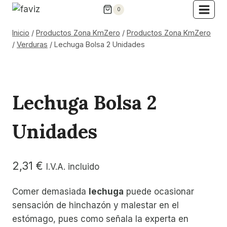
Saltar
0
al
contenido
Inicio
/
Productos Zona KmZero
/
Productos Zona KmZero
/
Verduras
/
Lechuga Bolsa 2 Unidades
Lechuga Bolsa 2
Unidades
2,31
€
I.V.A. incluido
Comer demasiada
lechuga
puede ocasionar
sensación de hinchazón y malestar en el
estómago, pues como señala la experta en