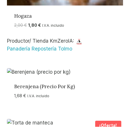
Hogaza
El
El
2,00
€
1,80
€
I.V.A. incluido
precio
precio
original
actual
Productor/ Tienda KmZeroIA:
era:
es:
Panadería Repostería Tolmo
2,00 €.
1,80 €.
Berenjena (precio Por Kg)
1,68
€
I.V.A. incluido
¡Oferta!