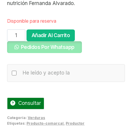
nutrición Fernanda Alvarado.
Disponible para reserva
Lechuga
Añadir Al Carrito
Bolsa
Pedidos Por Whatsapp
2
Unidades
cantidad
He leído y acepto la
Consultar
Categoría:
Verduras
Etiquetas:
Producto-comarcal
,
Productor