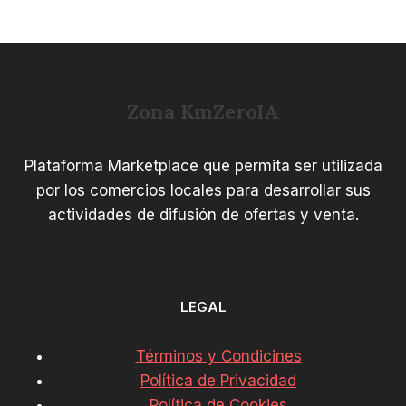
precios:
desde
34,99 €
hasta
44,99 €
Zona KmZeroIA
Plataforma Marketplace que permita ser utilizada
por los comercios locales para desarrollar sus
actividades de difusión de ofertas y venta.
LEGAL
Términos y Condicines
Política de Privacidad
Política de Cookies