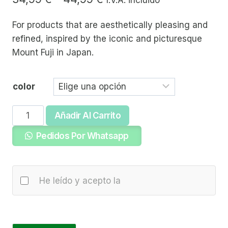
de
For products that are aesthetically pleasing and
precios:
refined, inspired by the iconic and picturesque
desde
Mount Fuji in Japan.
34,99 €
hasta
color
44,99 €
Fuji
Añadir Al Carrito
Line
Pedidos Por Whatsapp
cantidad
He leído y acepto la