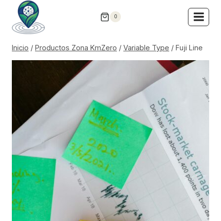
Saltar
0
al
contenido
Inicio
/
Productos Zona KmZero
/
Variable Type
/
Fuji Line