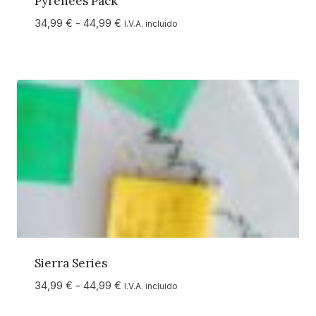
Pyrenees Pack
Rango
34,99
€
-
44,99
€
I.V.A. incluido
de
precios:
desde
34,99 €
hasta
44,99 €
Sierra Series
Rango
34,99
€
-
44,99
€
I.V.A. incluido
de