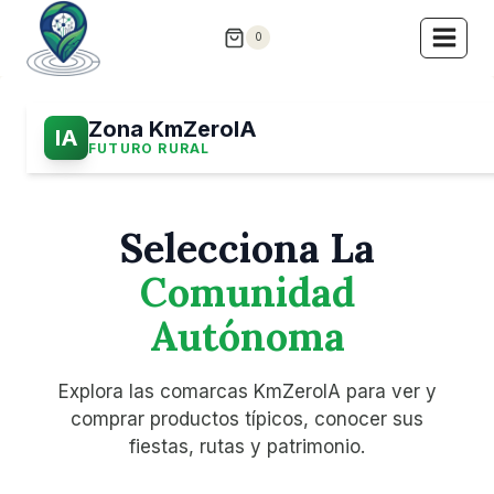
Saltar
al
0
contenido
Zona KmZeroIA
IA
FUTURO RURAL
Selecciona La
Comunidad
Autónoma
Explora las comarcas KmZeroIA para ver y
comprar productos típicos, conocer sus
fiestas, rutas y patrimonio.