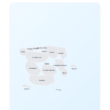
País Vasco
Navarra
Cantabria
Asturias
La Rioja
Galicia
Aragón
Cataluña
Castilla y León
Madrid
Comunidad Valenciana
Extremadura
Baleares
Castilla-La Mancha
Murcia
Andalucía
Canarias
Ceuta
Melilla