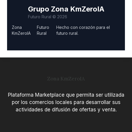
Galicia
Grupo Zona KmZeroIA
Futuro Rural © 2026
Islas Baleares
Zona
Futuro
Hecho con corazón para el
KmZeroIA
Rural
futuro rural.
La Rioja
Melilla
País Vasco
Zona KmZeroIA
Región de Murcia
Plataforma Marketplace que permita ser utilizada
por los comercios locales para desarrollar sus
actividades de difusión de ofertas y venta.