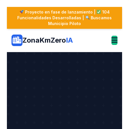
Saltar
al
Proyecto en fase de lanzamiento |
104
contenido
Funcionalidades Desarrolladas |
Buscamos
Municipio Piloto
ZonaKmZero
IA